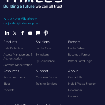
タレスへのお問い合わせ
cpl.jpsales@thalesgroup.com
Products
Solutions
Partners
Data Protection
By Use Case
Find a Partner
Access Management &
By Industry
Become a Partner
Authentication
By Compliance
Partner Portal Login
Software Monetization
Resources
Support
About
Resources Library
Customer Support
Contact Us
Blogs
Training Services
India E-Waste Program
Podcasts
Newsroom
Careers